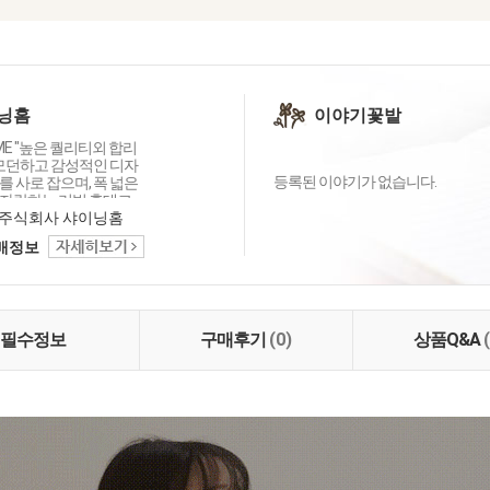
닝홈
이야기꽃밭
OME "높은 퀄리티외 합리
 모던하고 감성적인 디자
등록된 이야기가 없습니다.
 사로 잡으며, 폭 넓은
자랑하는 리빙 홈데코
이닝홈입니다.
주식회사 샤이닝홈
택배정보
필수정보
구매후기
(0)
상품Q&A