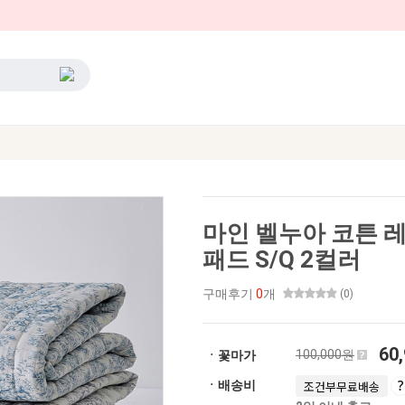
마인 벨누아 코튼 
패드 S/Q 2컬러
구매후기
0
개
(0)
60
100,000원
ㆍ꽃마가
ㆍ배송비
조건부무료배송