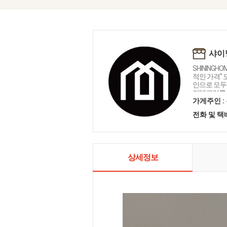
샤이
SHININGH
적인 가격"
인으로 모두를
카테고리를 
인테리어 샤
가게주인 :
전화 및 
상세정보