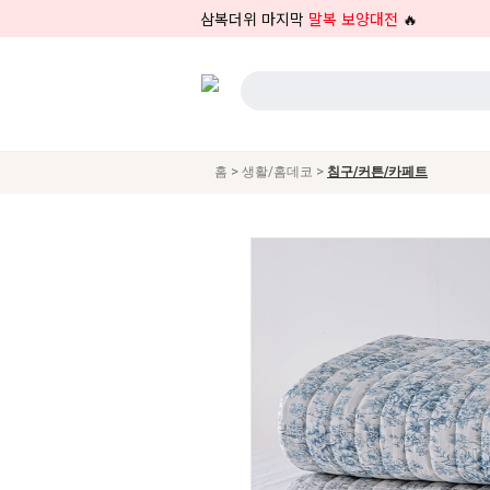
삼복더위 마지막
말복 보양대전
🔥
>
>
홈
생활/홈데코
침구/커튼/카페트