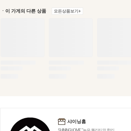
ㆍ이 가게의 다른 상품
모든상품보기+
샤이닝홈
SHININGHOME "높은 퀄리티외 합리