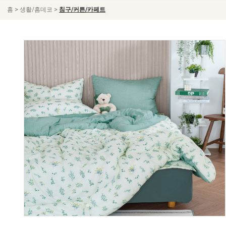
>
>
홈
생활/홈데코
침구/커튼/카페트