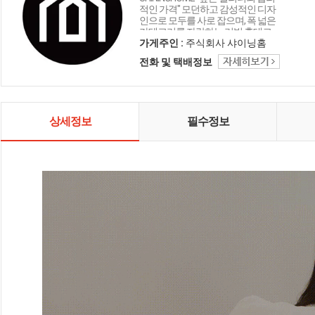
적인 가격" 모던하고 감성적인 디자
인으로 모두를 사로 잡으며, 폭 넓은
카테고리를 자랑하는 리빙 홈데코
인테리어 샤이닝홈입니다.
가게주인 :
주식회사 샤이닝홈
전화 및 택배정보
상세정보
필수정보