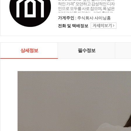
적인 가격" 모던하고 감성적인 디자
인으로 모두를 사로 잡으며, 폭 넓은
카테고리를 자랑하는 리빙 홈데코
인테리어 샤이닝홈입니다.
가게주인 :
주식회사 샤이닝홈
전화 및 택배정보
상세정보
필수정보