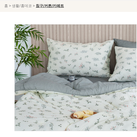
>
>
홈
생활/홈데코
침구/커튼/카페트