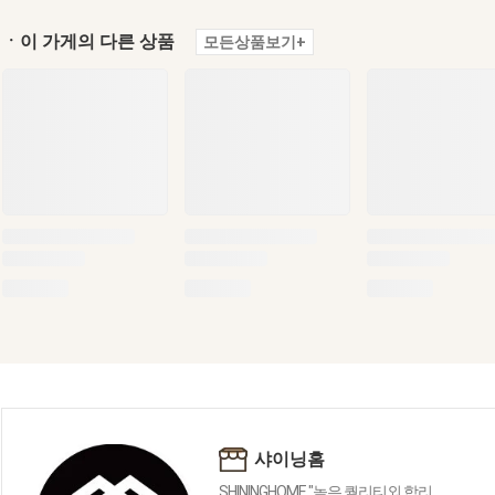
ㆍ이 가게의 다른 상품
모든상품보기+
샤이닝홈
SHININGHOME "높은 퀄리티외 합리