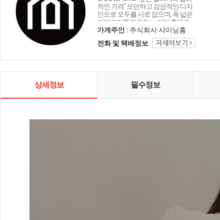
적인 가격" 모던하고 감성적인 디자
인으로 모두를 사로 잡으며, 폭 넓은
카테고리를 자랑하는 리빙 홈데코
인테리어 샤이닝홈입니다.
가게주인 :
주식회사 샤이닝홈
전화 및 택배정보
상세정보
필수정보