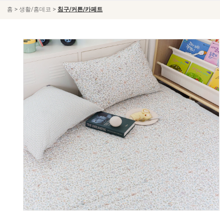
>
>
홈
생활/홈데코
침구/커튼/카페트