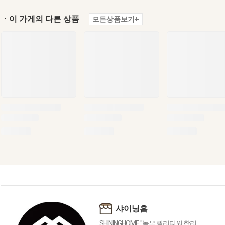
ㆍ이 가게의 다른 상품
모든상품보기+
샤이닝홈
SHININGHOME "높은 퀄리티외 합리