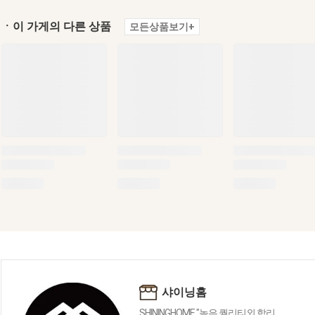
ㆍ이 가게의 다른 상품
모든상품보기+
샤이닝홈
SHININGHOME "높은 퀄리티외 합리