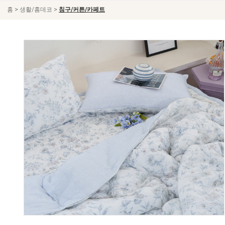
>
>
홈
생활/홈데코
침구/커튼/카페트