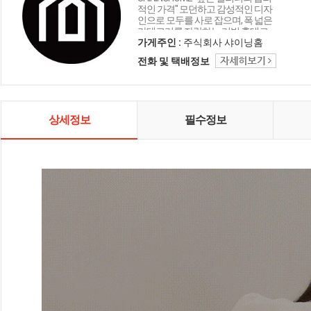
적인 가격" 모던하고 감성적인 디자
인으로 모두를 사로 잡으며, 폭 넓은
카테고리를 자랑하는 리빙 홈데코
인테리어 샤이닝홈입니다.
가게주인 :
주식회사 샤이닝홈
전화 및 택배정보
상세정보
필수정보