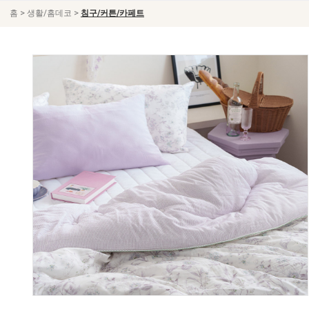
>
>
홈
생활/홈데코
침구/커튼/카페트