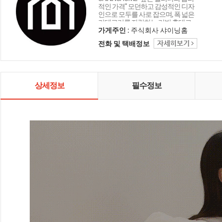
적인 가격" 모던하고 감성적인 디자
인으로 모두를 사로 잡으며, 폭 넓은
카테고리를 자랑하는 리빙 홈데코
인테리어 샤이닝홈입니다.
가게주인 :
주식회사 샤이닝홈
전화 및 택배정보
상세정보
필수정보