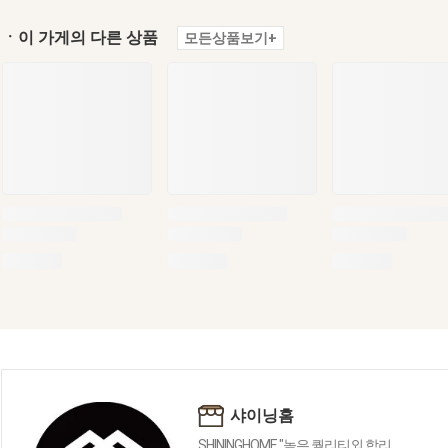
ㆍ이 가게의 다른 상품
모든상품보기+
샤이닝홈
SHININGHOME "높은 퀄리티외 합리