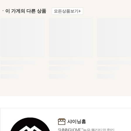
ㆍ이 가게의 다른 상품
모든상품보기+
샤이닝홈
SHININGHOME "높은 퀄리티외 합리