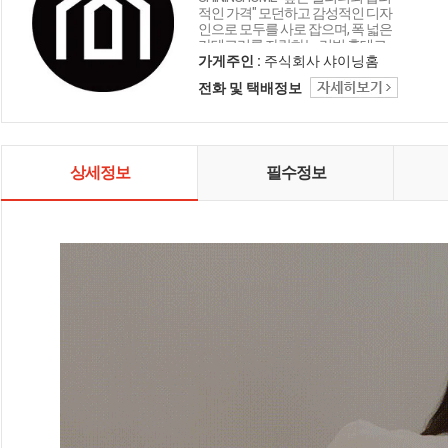
적인 가격" 모던하고 감성적인 디자
인으로 모두를 사로 잡으며, 폭 넓은
카테고리를 자랑하는 리빙 홈데코
인테리어 샤이닝홈입니다.
가게주인 :
주식회사 샤이닝홈
전화 및 택배정보
상세정보
필수정보