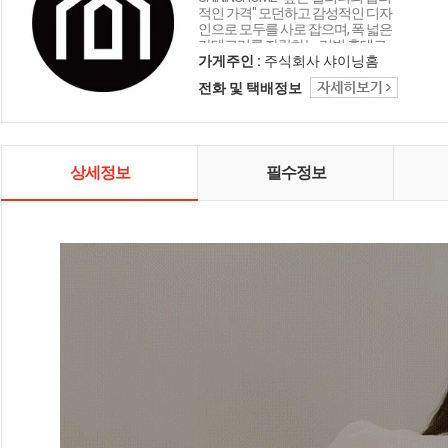
적인 가격" 모던하고 감성적인 디자
인으로 모두를 사로 잡으며, 폭 넓은
카테고리를 자랑하는 리빙 홈데코
인테리어 샤이닝홈입니다.
가게주인 :
주식회사 샤이닝홈
전화 및 택배정보
상세정보
필수정보