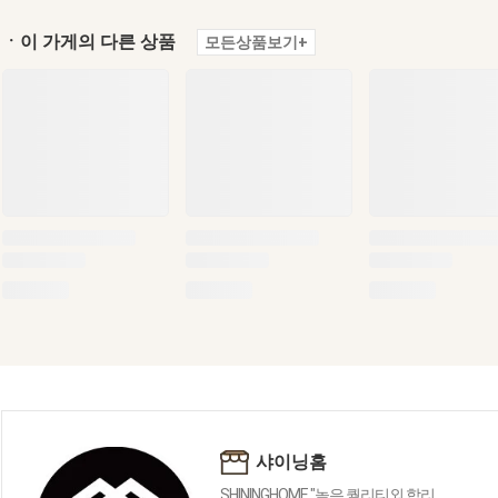
ㆍ이 가게의 다른 상품
모든상품보기+
샤이닝홈
SHININGHOME "높은 퀄리티외 합리