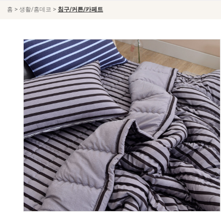
>
>
홈
생활/홈데코
침구/커튼/카페트