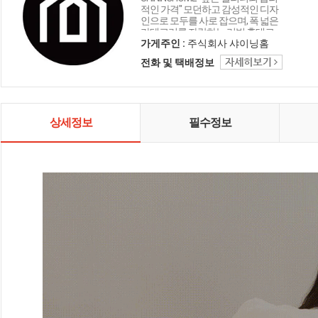
적인 가격" 모던하고 감성적인 디자
인으로 모두를 사로 잡으며, 폭 넓은
카테고리를 자랑하는 리빙 홈데코
인테리어 샤이닝홈입니다.
가게주인 :
주식회사 샤이닝홈
전화 및 택배정보
상세정보
필수정보