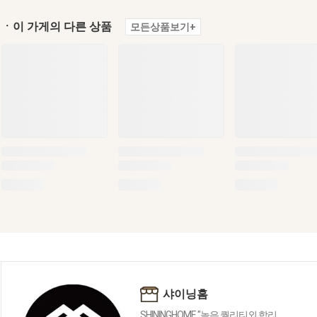
ㆍ이 가게의 다른 상품
모든상품보기+
샤이닝홈
SHININGHOME "높은 퀄리티외 합리