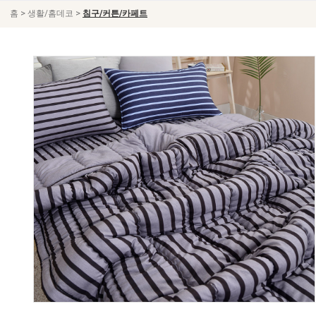
>
>
홈
생활/홈데코
침구/커튼/카페트