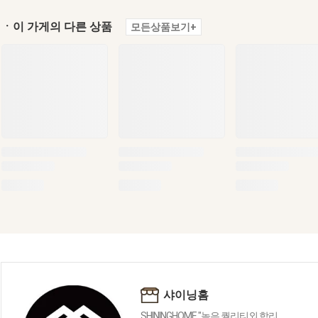
ㆍ이 가게의 다른 상품
모든상품보기+
샤이닝홈
SHININGHOME "높은 퀄리티외 합리