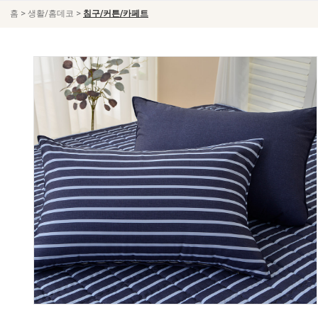
>
>
홈
생활/홈데코
침구/커튼/카페트