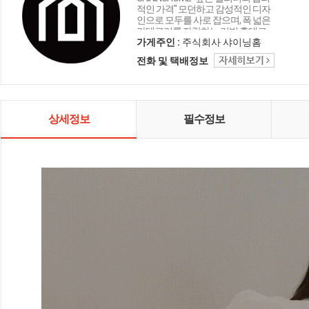
적인 가격" 모던하고 감성적인 디자
인으로 모두를 사로 잡으며, 폭 넓은
카테고리를 자랑하는 리빙 홈데코
인테리어 샤이닝홈입니다.
가게주인 :
주식회사 샤이닝홈
전화 및 택배정보
상세정보
필수정보