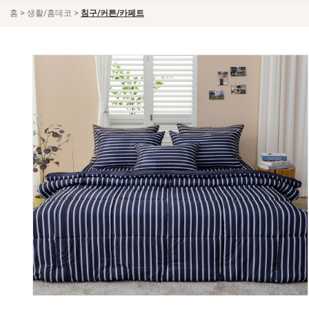
>
>
홈
생활/홈데코
침구/커튼/카페트