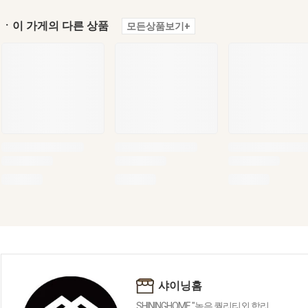
ㆍ이 가게의 다른 상품
모든상품보기+
샤이닝홈
SHININGHOME "높은 퀄리티외 합리