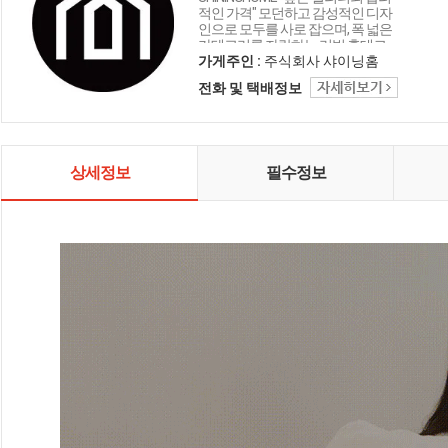
적인 가격" 모던하고 감성적인 디자
인으로 모두를 사로 잡으며, 폭 넓은
카테고리를 자랑하는 리빙 홈데코
인테리어 샤이닝홈입니다.
가게주인 :
주식회사 샤이닝홈
전화 및 택배정보
상세정보
필수정보