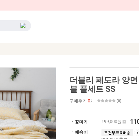
더블리 페도라 양면
불 풀세트 SS
구매후기
0
개
(0)
11
199,000원
ㆍ꽃마가
ㆍ배송비
조건부무료배송