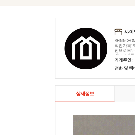
샤이
SHININGH
적인 가격"
인으로 모두를
카테고리를 
인테리어 샤
가게주인 :
전화 및 
상세정보