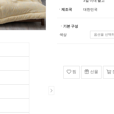
3일 이내 출고
ㆍ제조국
대한민국
ㆍ기본 구성
색상
찜
선물