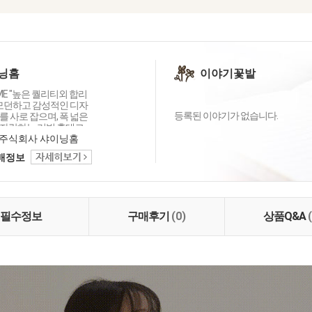
닝홈
이야기꽃밭
OME "높은 퀄리티외 합리
 모던하고 감성적인 디자
등록된 이야기가 없습니다.
 사로 잡으며, 폭 넓은
자랑하는 리빙 홈데코
이닝홈입니다.
주식회사 샤이닝홈
택배정보
필수정보
구매후기
(0)
상품Q&A