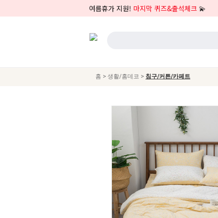
여름휴가 지원!
마지막 퀴즈&출석체크
💫
>
>
홈
생활/홈데코
침구/커튼/카페트