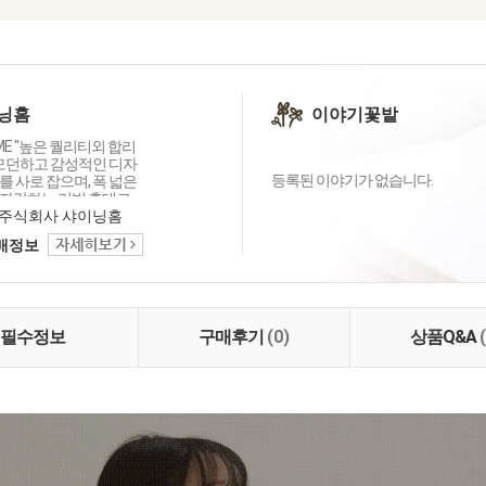
닝홈
이야기꽃밭
OME "높은 퀄리티외 합리
 모던하고 감성적인 디자
등록된 이야기가 없습니다.
 사로 잡으며, 폭 넓은
자랑하는 리빙 홈데코
이닝홈입니다.
주식회사 샤이닝홈
택배정보
필수정보
구매후기
(0)
상품Q&A