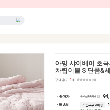
아밍 샤이베어 초극
차렵이불 S 단품&
구매후기
0
개
(0)
94
175,000원
ㆍ꽃마가
ㆍ배송비
조건부무료배송