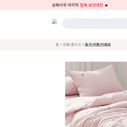
삼복더위 마지막
말복 보양대전
🔥
>
>
홈
생활/홈데코
침구/커튼/카페트