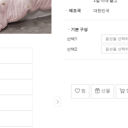
2일 이내 출고
ㆍ제조국
대한민국
ㆍ기본 구성
선택1
선택2
찜
선물