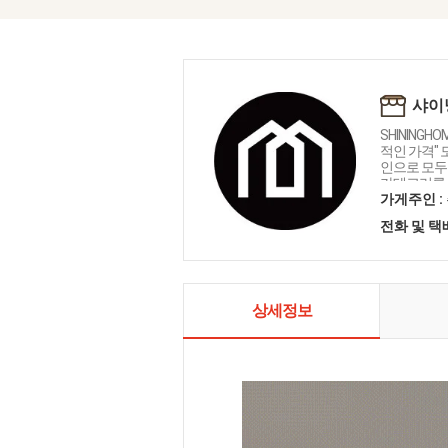
샤이
SHININGH
적인 가격"
인으로 모두를
카테고리를 
인테리어 샤
가게주인 :
전화 및 
상세정보