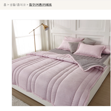
>
>
홈
생활/홈데코
침구/커튼/카페트