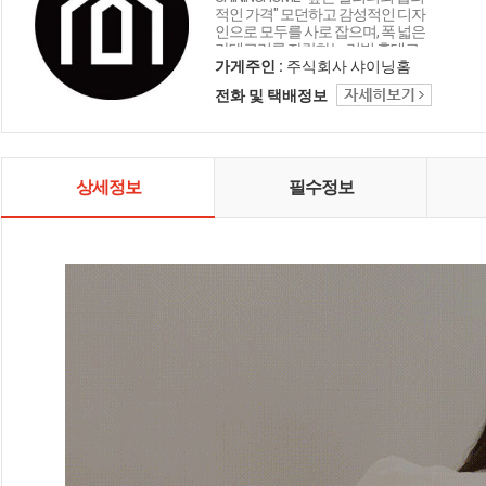
적인 가격" 모던하고 감성적인 디자
인으로 모두를 사로 잡으며, 폭 넓은
카테고리를 자랑하는 리빙 홈데코
인테리어 샤이닝홈입니다.
가게주인 :
주식회사 샤이닝홈
전화 및 택배정보
상세정보
필수정보