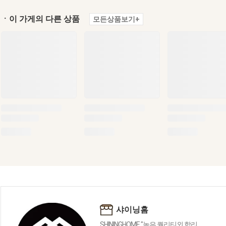
ㆍ이 가게의 다른 상품
모든상품보기+
샤이닝홈
SHININGHOME "높은 퀄리티외 합리