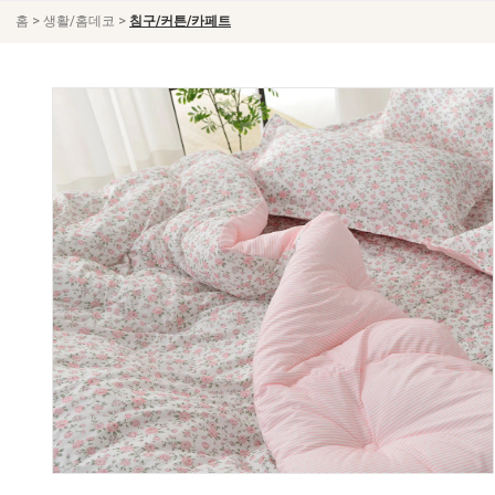
>
>
홈
생활/홈데코
침구/커튼/카페트