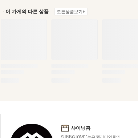
ㆍ이 가게의 다른 상품
모든상품보기+
샤이닝홈
SHININGHOME "높은 퀄리티외 합리