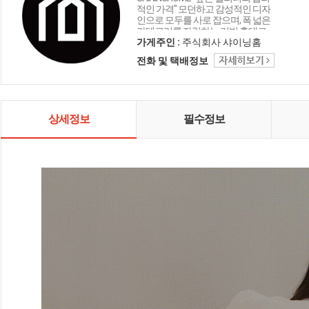
적인 가격" 모던하고 감성적인 디자
인으로 모두를 사로 잡으며, 폭 넓은
카테고리를 자랑하는 리빙 홈데코
인테리어 샤이닝홈입니다.
가게주인 :
주식회사 샤이닝홈
전화 및 택배정보
상세정보
필수정보