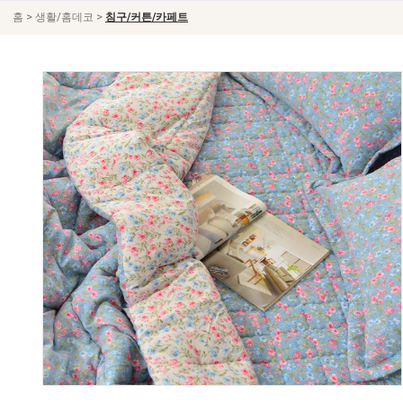
>
>
홈
생활/홈데코
침구/커튼/카페트