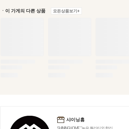
ㆍ이 가게의 다른 상품
모든상품보기+
샤이닝홈
SHININGHOME "높은 퀄리티외 합리