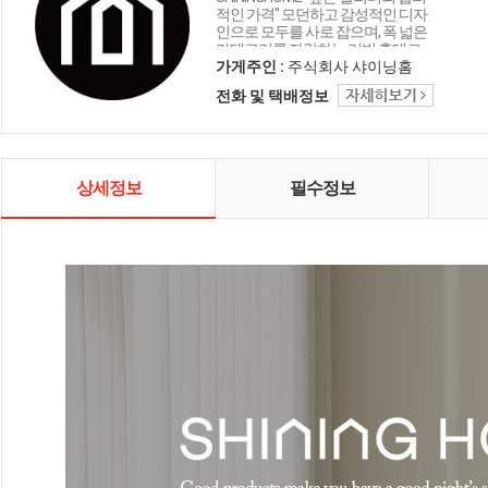
적인 가격" 모던하고 감성적인 디자
인으로 모두를 사로 잡으며, 폭 넓은
카테고리를 자랑하는 리빙 홈데코
인테리어 샤이닝홈입니다.
가게주인 :
주식회사 샤이닝홈
전화 및 택배정보
상세정보
필수정보