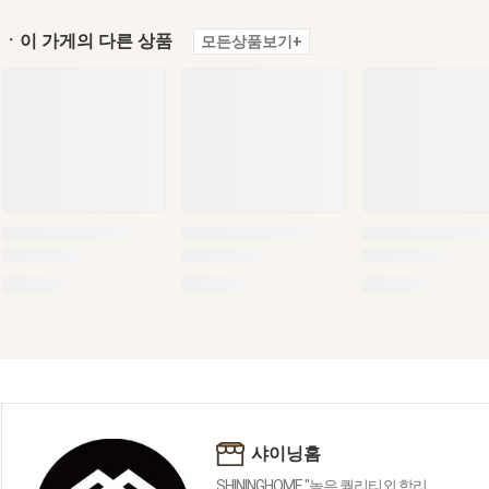
ㆍ이 가게의 다른 상품
모든상품보기+
샤이닝홈
SHININGHOME "높은 퀄리티외 합리