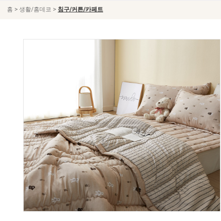
>
>
홈
생활/홈데코
침구/커튼/카페트