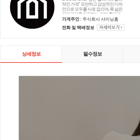
적인 가격" 모던하고 감성적인 디자
인으로 모두를 사로 잡으며, 폭 넓은
카테고리를 자랑하는 리빙 홈데코
인테리어 샤이닝홈입니다.
가게주인 :
주식회사 샤이닝홈
전화 및 택배정보
상세정보
필수정보