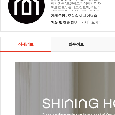
적인 가격" 모던하고 감성적인 디자
인으로 모두를 사로 잡으며, 폭 넓은
카테고리를 자랑하는 리빙 홈데코
인테리어 샤이닝홈입니다.
가게주인 :
주식회사 샤이닝홈
전화 및 택배정보
상세정보
필수정보