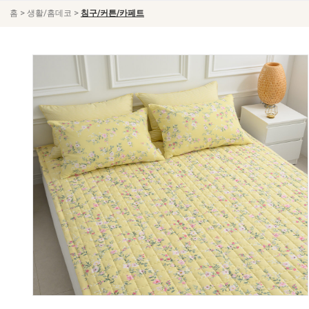
>
>
홈
생활/홈데코
침구/커튼/카페트