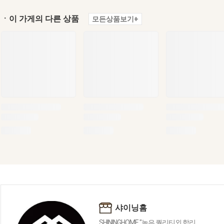
ㆍ이 가게의 다른 상품
모든상품보기+
샤이닝홈
SHININGHOME "높은 퀄리티외 합리