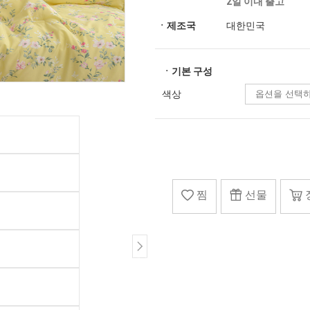
2일 이내 출고
ㆍ제조국
대한민국
ㆍ기본 구성
색상
찜
선물