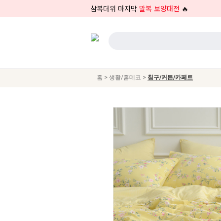
삼복더위 마지막
말복 보양대전
🔥
>
>
홈
생활/홈데코
침구/커튼/카페트