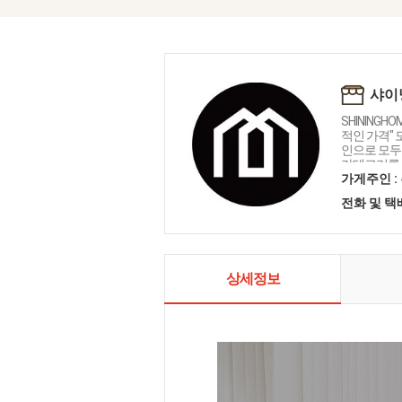
샤이
SHININGH
적인 가격"
인으로 모두를
카테고리를 
인테리어 샤
가게주인 :
전화 및 
상세정보