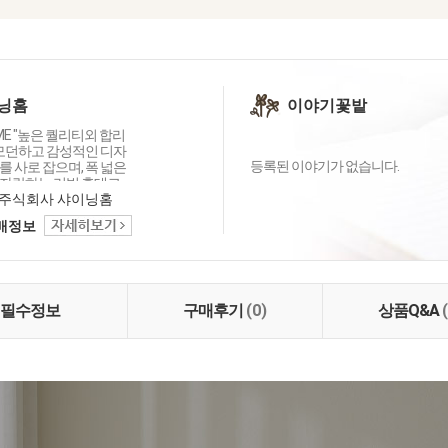
닝홈
이야기꽃밭
OME "높은 퀄리티외 합리
 모던하고 감성적인 디자
등록된 이야기가 없습니다.
 사로 잡으며, 폭 넓은
자랑하는 리빙 홈데코
이닝홈입니다.
주식회사 샤이닝홈
택배정보
필수정보
구매후기
(0)
상품Q&A