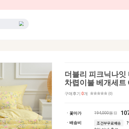
더블리 피크닉나잇 
차렵이불 베개세트 
구매후기
0
개
(0)
10
194,000원
ㆍ꽃마가
ㆍ배송비
조건부무료배송