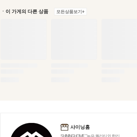
ㆍ이 가게의 다른 상품
모든상품보기+
샤이닝홈
SHININGHOME "높은 퀄리티외 합리