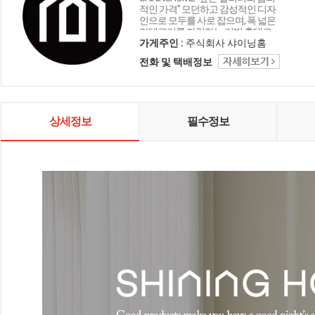
적인 가격" 모던하고 감성적인 디자
인으로 모두를 사로 잡으며, 폭 넓은
카테고리를 자랑하는 리빙 홈데코
인테리어 샤이닝홈입니다.
가게주인 :
주식회사 샤이닝홈
전화 및 택배정보
상세정보
필수정보