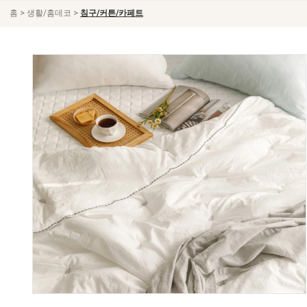
>
>
홈
생활/홈데코
침구/커튼/카페트