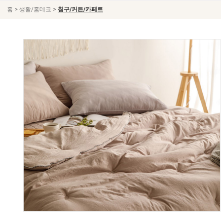
>
>
홈
생활/홈데코
침구/커튼/카페트