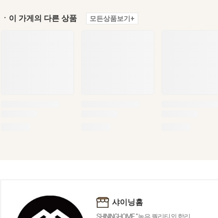
ㆍ이 가게의 다른 상품
모든상품보기+
샤이닝홈
SHININGHOME "높은 퀄리티외 합리