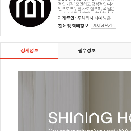
적인 가격" 모던하고 감성적인 디자
인으로 모두를 사로 잡으며, 폭 넓은
카테고리를 자랑하는 리빙 홈데코
인테리어 샤이닝홈입니다.
가게주인 :
주식회사 샤이닝홈
전화 및 택배정보
상세정보
필수정보