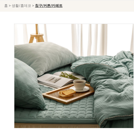
>
>
홈
생활/홈데코
침구/커튼/카페트