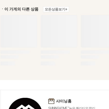
ㆍ이 가게의 다른 상품
모든상품보기+
샤이닝홈
SHININGHOME "높은 퀄리티외 합리