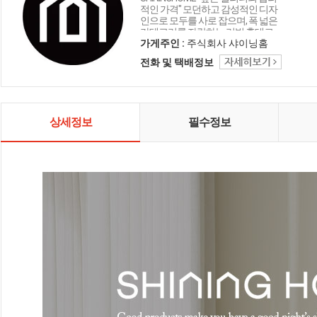
적인 가격" 모던하고 감성적인 디자
인으로 모두를 사로 잡으며, 폭 넓은
카테고리를 자랑하는 리빙 홈데코
인테리어 샤이닝홈입니다.
가게주인 :
주식회사 샤이닝홈
전화 및 택배정보
상세정보
필수정보