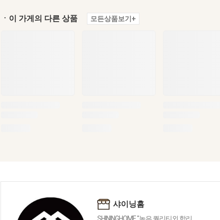
ㆍ이 가게의 다른 상품
모든상품보기+
샤이닝홈
SHININGHOME "높은 퀄리티외 합리