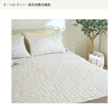
>
>
홈
생활/홈데코
침구/커튼/카페트