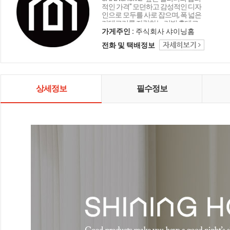
적인 가격" 모던하고 감성적인 디자
인으로 모두를 사로 잡으며, 폭 넓은
카테고리를 자랑하는 리빙 홈데코
인테리어 샤이닝홈입니다.
가게주인 :
주식회사 샤이닝홈
전화 및 택배정보
상세정보
필수정보