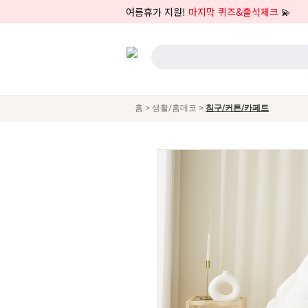
여름휴가 지원!
마지막 퀴즈&출석체크
💫
>
>
홈
생활/홈데코
침구/커튼/카페트