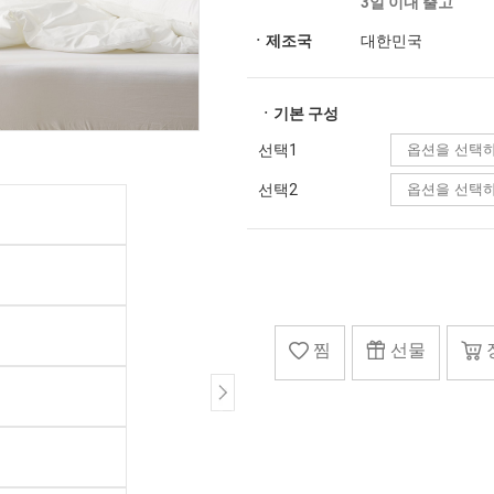
3일 이내 출고
ㆍ제조국
대한민국
ㆍ기본 구성
선택1
선택2
찜
선물