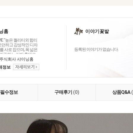
닝홈
이야기꽃밭
OME "높은 퀄리티외 합리
 모던하고 감성적인 디자
등록된 이야기가 없습니다.
 사로 잡으며, 폭 넓은
자랑하는 리빙 홈데코
이닝홈입니다.
주식회사 샤이닝홈
택배정보
필수정보
구매후기
(0)
상품Q&A