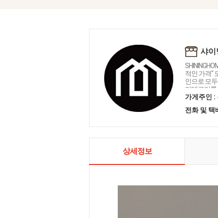
샤이
SHININGH
적인 가격"
인으로 모두를
카테고리를 
인테리어 샤
가게주인 :
전화 및 
상세정보