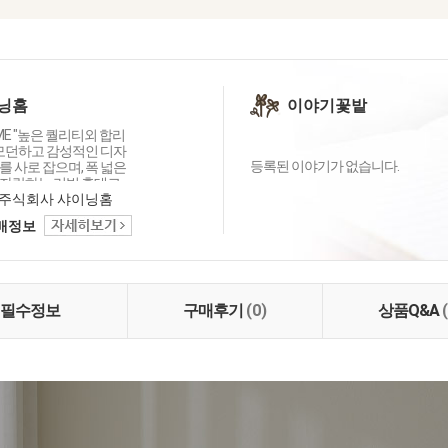
닝홈
이야기꽃밭
OME "높은 퀄리티외 합리
 모던하고 감성적인 디자
등록된 이야기가 없습니다.
 사로 잡으며, 폭 넓은
자랑하는 리빙 홈데코
이닝홈입니다.
주식회사 샤이닝홈
택배정보
필수정보
구매후기
(0)
상품Q&A