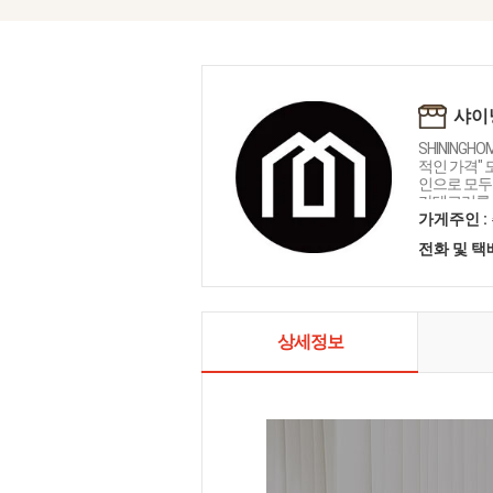
샤이
SHININGH
적인 가격"
인으로 모두를
카테고리를 
인테리어 샤
가게주인 :
전화 및 
상세정보