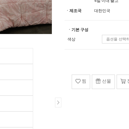
4일 이내 출고
ㆍ제조국
대한민국
ㆍ기본 구성
색상
찜
선물