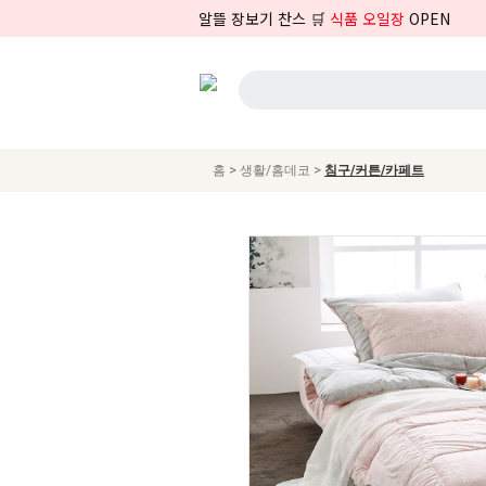
알뜰 장보기 찬스 🛒
식품 오일장
OPEN
>
>
홈
생활/홈데코
침구/커튼/카페트