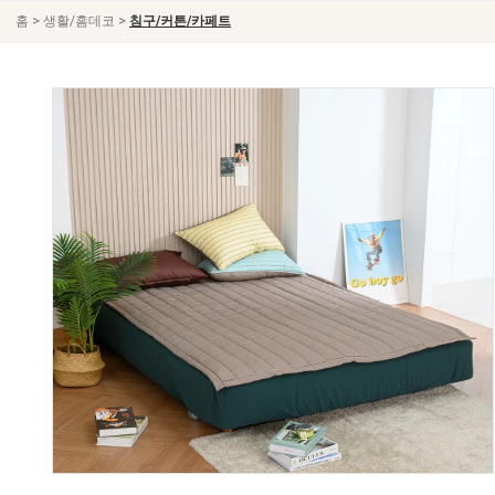
>
>
홈
생활/홈데코
침구/커튼/카페트