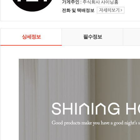
인테리어 샤이닝홈입니다.
가게주인 :
주식회사 샤이닝홈
전화 및 택배정보
상세정보
필수정보