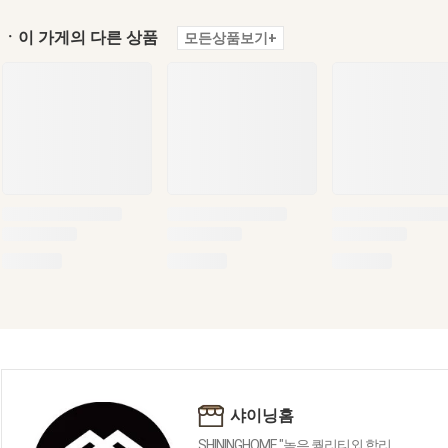
ㆍ이 가게의 다른 상품
모든상품보기+
샤이닝홈
SHININGHOME "높은 퀄리티외 합리