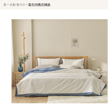
>
>
홈
생활/홈데코
침구/커튼/카페트