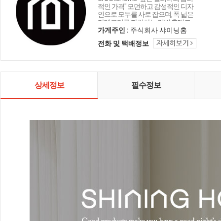
적인 가격" 모던하고 감성적인 디자
인으로 모두를 사로 잡으며, 폭 넓은
카테고리를 자랑하는 리빙 홈데코
인테리어 샤이닝홈입니다.
가게주인 :
주식회사 샤이닝홈
전화 및 택배정보
상세정보
필수정보