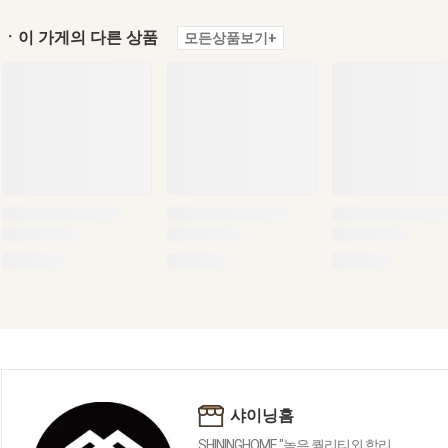
ㆍ이 가게의 다른 상품
모든상품보기+
샤이닝홈
SHININGHOME "높은 퀄리티외 합리