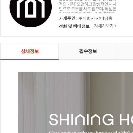
적인 가격" 모던하고 감성적인 디자
인으로 모두를 사로 잡으며, 폭 넓은
카테고리를 자랑하는 리빙 홈데코
인테리어 샤이닝홈입니다.
가게주인 :
주식회사 샤이닝홈
전화 및 택배정보
상세정보
필수정보