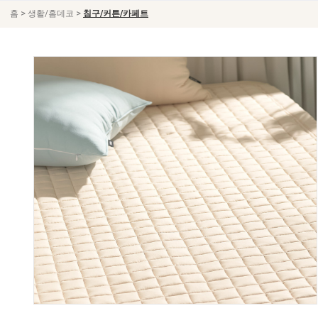
>
>
홈
생활/홈데코
침구/커튼/카페트