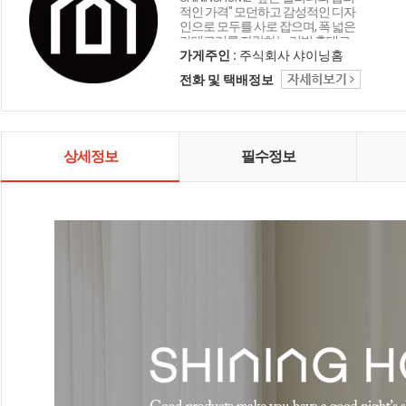
적인 가격" 모던하고 감성적인 디자
인으로 모두를 사로 잡으며, 폭 넓은
카테고리를 자랑하는 리빙 홈데코
인테리어 샤이닝홈입니다.
가게주인 :
주식회사 샤이닝홈
전화 및 택배정보
상세정보
필수정보