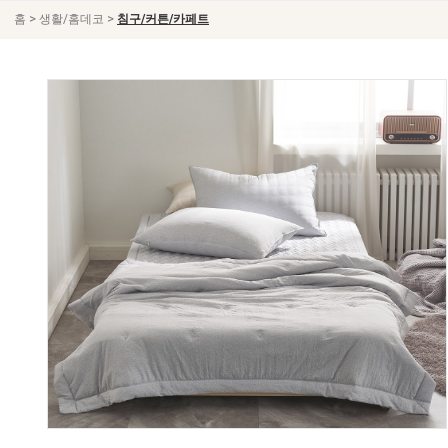
>
>
홈
생활/홈데코
침구/커튼/카페트