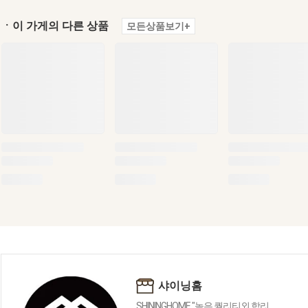
ㆍ이 가게의 다른 상품
모든상품보기+
샤이닝홈
SHININGHOME "높은 퀄리티외 합리