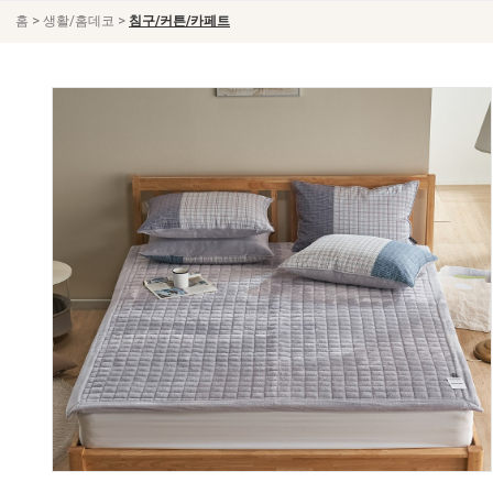
>
>
홈
생활/홈데코
침구/커튼/카페트