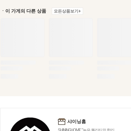
ㆍ이 가게의 다른 상품
모든상품보기+
샤이닝홈
SHININGHOME "높은 퀄리티외 합리