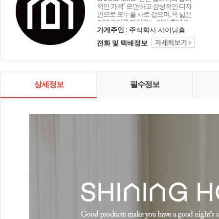
적인 가격" 모던하고 감성적인 디자
인으로 모두를 사로 잡으며, 폭 넓은
카테고리를 자랑하는 리빙 홈데코
인테리어 샤이닝홈입니다.
가게주인 :
주식회사 샤이닝홈
전화 및 택배정보
상세정보
필수정보