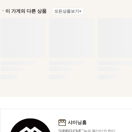
ㆍ이 가게의 다른 상품
모든상품보기+
샤이닝홈
SHININGHOME "높은 퀄리티외 합리