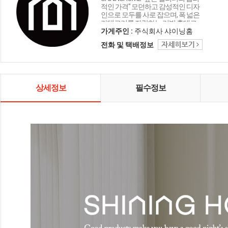
적인 가격" 모던하고 감성적인 디자
인으로 모두를 사로 잡으며, 폭 넓은
카테고리를 자랑하는 리빙 홈데코
인테리어 샤이닝홈입니다.
가게주인 :
주식회사 샤이닝홈
전화 및 택배정보
상세정보
필수정보