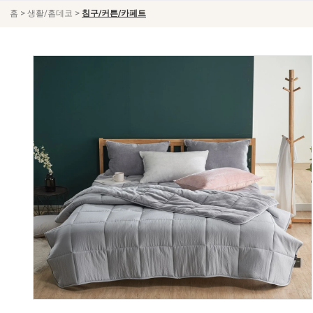
>
>
홈
생활/홈데코
침구/커튼/카페트