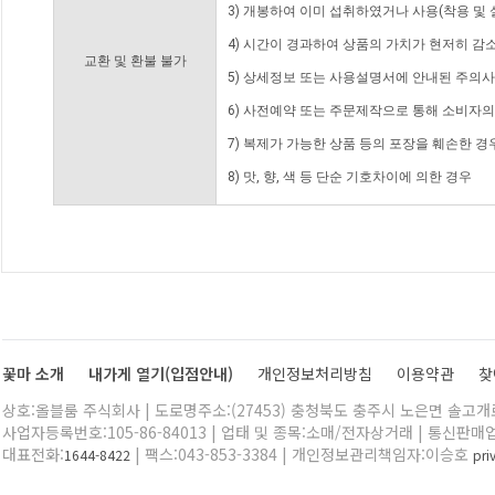
3) 개봉하여 이미 섭취하였거나 사용(착용 및 
4) 시간이 경과하여 상품의 가치가 현저히 감
교환 및 환불 불가
5) 상세정보 또는 사용설명서에 안내된 주의사
6) 사전예약 또는 주문제작으로 통해 소비자
7) 복제가 가능한 상품 등의 포장을 훼손한 경
8) 맛, 향, 색 등 단순 기호차이에 의한 경우
꽃마 소개
내가게 열기(입점안내)
개인정보처리방침
이용약관
찾
상호:올블룸 주식회사 | 도로명주소:(27453) 충청북도 충주시 노은면 솔고개로 
사업자등록번호:105-86-84013 | 업태 및 종목:소매/전자상거래 | 통신판매
대표전화:
| 팩스:043-853-3384 | 개인정보관리책임자:이승호
1644-8422
pr