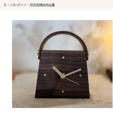
>
>
홈
생활/홈데코
가구/인테리어소품