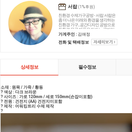
서랍
(1%후원)
친환경 수제가구공방 - 서랍 서랍은
좀 더 나은 미래와 환경을 생각하는
친환경 가구 , 공간디자인 공방으로
친환경 목공 제품을 만드는 공방입
니다
가게주인 :
김애정
전화 및 택배정보
상세정보
필수정보
소재 : 원목 / 가죽 / 황동
? 색상 : 다크 브라운
? 사이즈 : 가로 120mm / 세로 150mm(손잡이포함)
? 전원 : 건전지 (AA) 건전지미포함
? 제작 : 어워킹트리 수제 제작
?