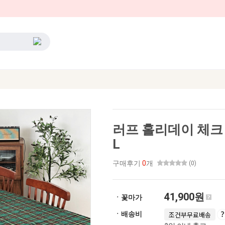
러프 홀리데이 체크
L
구매후기
0
개
(0)
41,900원
ㆍ꽃마가
ㆍ배송비
조건부무료배송