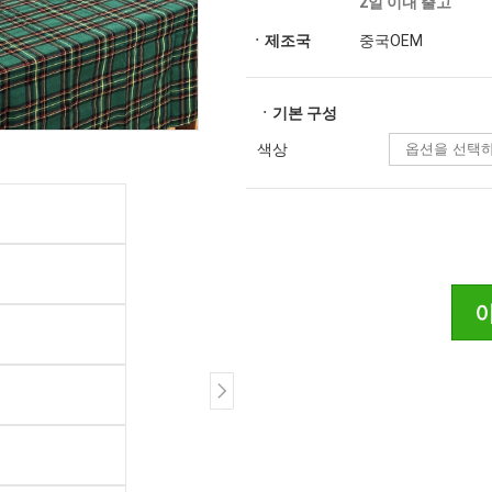
2일 이내 출고
ㆍ제조국
중국OEM
ㆍ기본 구성
색상