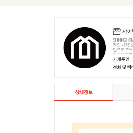
샤이
SHININGH
적인 가격"
인으로 모두를
카테고리를 
인테리어 샤
가게주인 :
전화 및 
상세정보