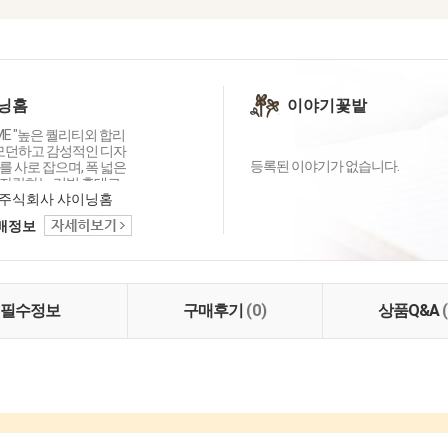
닝홈
이야기꽃밭
OME "높은 퀄리티외 합리
 모던하고 감성적인 디자
등록된 이야기가 없습니다.
 사로 잡으며, 폭 넓은
자랑하는 리빙 홈데코
이닝홈입니다.
주식회사 샤이닝홈
택배정보
필수정보
구매후기
(0)
상품Q&A