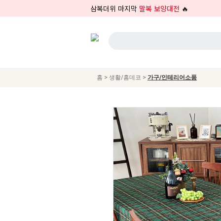
삼복더위 마지막
말복 보양대전
🔥
>
>
홈
생활/홈데코
가구/인테리어소품