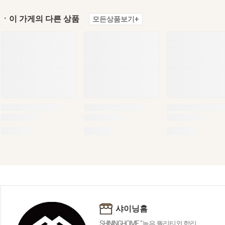
ㆍ이 가게의 다른 상품
모든상품보기+
샤이닝홈
SHININGHOME "높은 퀄리티외 합리