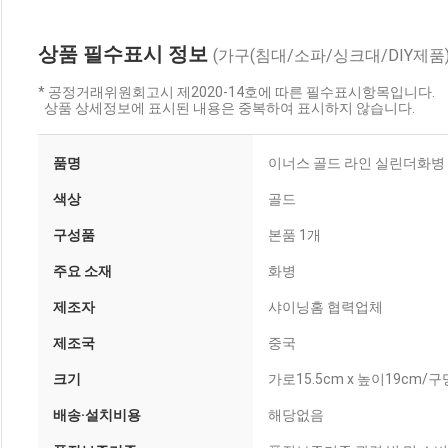
상품 필수표시 정보
(가구(침대/소파/싱크대/DIY제품)
* 공정거래위원회고시 제2020-14호에 따른 필수표시항목입니다.
상품 상세정보에 표시된 내용은 중복하여 표시하지 않습니다.
품명
이너스 골드 라인 실린더화병 
색상
골드
구성품
본품 1개
주요 소재
화병
제조자
샤이닝홈 협력업체
제조국
중국
크기
가로15.5cm x 높이19cm/구
배송·설치비용
해당없음