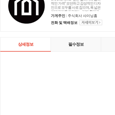
적인 가격" 모던하고 감성적인 디자
인으로 모두를 사로 잡으며, 폭 넓은
카테고리를 자랑하는 리빙 홈데코
인테리어 샤이닝홈입니다.
가게주인 :
주식회사 샤이닝홈
전화 및 택배정보
상세정보
필수정보