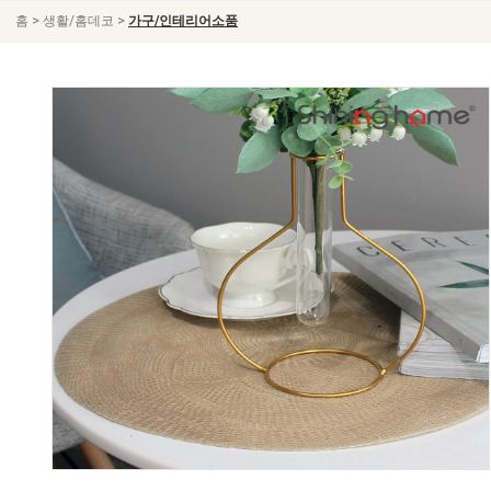
>
>
홈
생활/홈데코
가구/인테리어소품