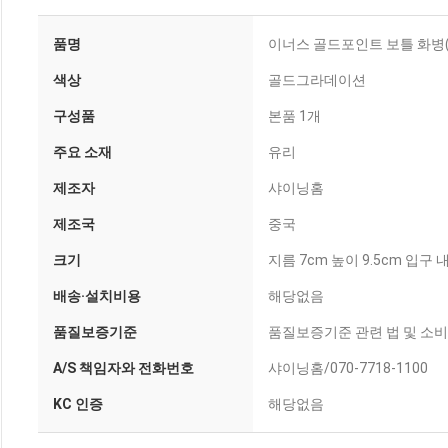
품명
이너스 골드포인트 보틀 화병(대
색상
골드그라데이션
구성품
본품 1개
주요 소재
유리
제조자
샤이닝홈
제조국
중국
크기
지름 7cm 높이 9.5cm 입구 
배송·설치비용
해당없음
품질보증기준
품질보증기준 관련 법 및 소
A/S 책임자와 전화번호
샤이닝홈/070-7718-1100
KC 인증
해당없음