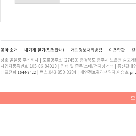
꽃마 소개
내가게 열기(입점안내)
개인정보처리방침
이용약관
찾
상호:올블룸 주식회사 | 도로명주소:(27453) 충청북도 충주시 노은면 솔고개로 
사업자등록번호:105-86-84013 | 업태 및 종목:소매/전자상거래 | 통신판매
대표전화:
| 팩스:043-853-3384 | 개인정보관리책임자:이승호
1644-8422
pr
모