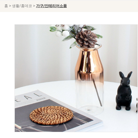
>
>
홈
생활/홈데코
가구/인테리어소품