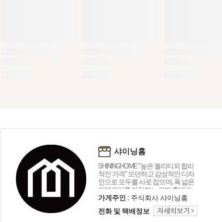
샤이닝홈
SHININGHOME "높은 퀄리티외 합리
적인 가격" 모던하고 감성적인 디자
인으로 모두를 사로 잡으며, 폭 넓은
카테고리를 자랑하는 리빙 홈데코
인테리어 샤이닝홈입니다.
가게주인 :
주식회사 샤이닝홈
전화 및 택배정보