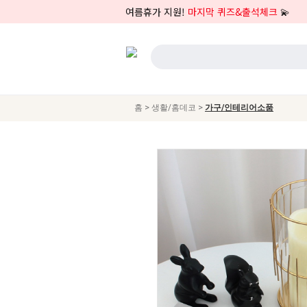
여름휴가 지원!
마지막 퀴즈&출석체크
💫
>
>
홈
생활/홈데코
가구/인테리어소품