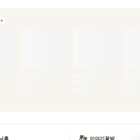
+
닝홈
이야기꽃밭