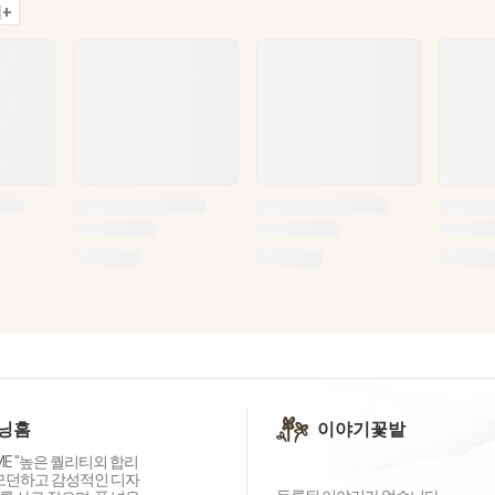
+
닝홈
이야기꽃밭
OME "높은 퀄리티외 합리
 모던하고 감성적인 디자