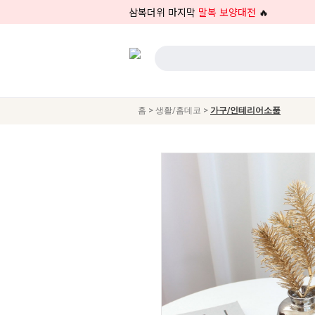
삼복더위 마지막
말복 보양대전
🔥
>
>
홈
생활/홈데코
가구/인테리어소품