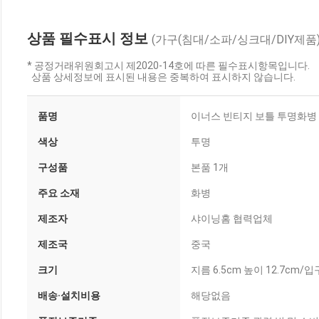
상품 필수표시 정보
(가구(침대/소파/싱크대/DIY제품)
* 공정거래위원회고시 제2020-14호에 따른 필수표시항목입니다.
상품 상세정보에 표시된 내용은 중복하여 표시하지 않습니다.
품명
이너스 빈티지 보틀 투명화병 
색상
투명
구성품
본품 1개
주요 소재
화병
제조자
샤이닝홈 협력업체
제조국
중국
크기
지름 6.5cm 높이 12.7cm/입
배송·설치비용
해당없음