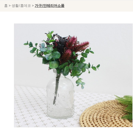
>
>
홈
생활/홈데코
가구/인테리어소품