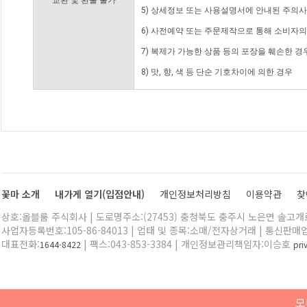
교환 및 환불 불가
5) 상세정보 또는 사용설명서에 안내된 주의사
6) 사전예약 또는 주문제작으로 통해 소비자
7) 복제가 가능한 상품 등의 포장을 훼손한 경
8) 맛, 향, 색 등 단순 기호차이에 의한 경우
꽃마 소개
내가게 열기(입점안내)
개인정보처리방침
이용약관
찾
상호:올블룸 주식회사 | 도로명주소:(27453) 충청북도 충주시 노은면 솔고개로 
사업자등록번호:105-86-84013 | 업태 및 종목:소매/전자상거래 | 통신판매
대표전화:
| 팩스:043-853-3384 | 개인정보관리책임자:이승호
1644-8422
pr
모