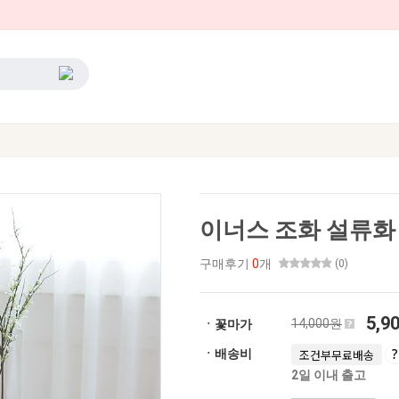
이너스 조화 설류화 
구매후기
0
개
(0)
5,9
14,000원
ㆍ꽃마가
ㆍ배송비
조건부무료배송
2일 이내 출고