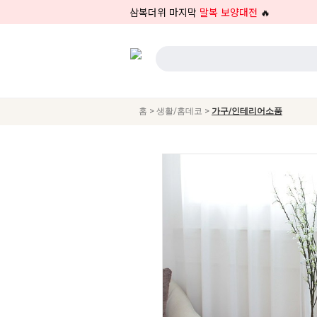
삼복더위 마지막
말복 보양대전
🔥
>
>
홈
생활/홈데코
가구/인테리어소품