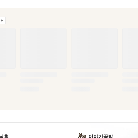
+
닝홈
이야기꽃밭