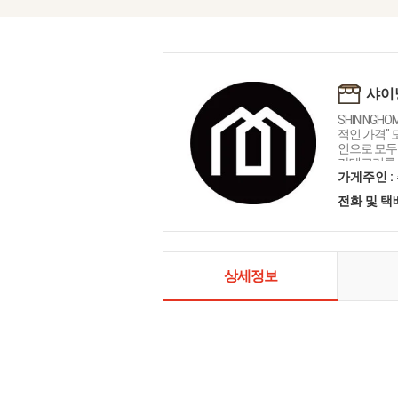
샤이
SHININGH
적인 가격"
인으로 모두를
카테고리를 
인테리어 샤
가게주인 :
전화 및 
상세정보