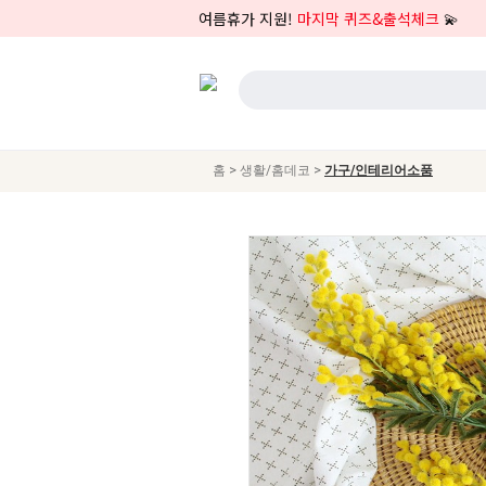
여름휴가 지원!
마지막 퀴즈&출석체크
💫
>
>
홈
생활/홈데코
가구/인테리어소품