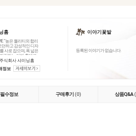
닝홈
이야기꽃밭
OME "높은 퀄리티외 합리
 모던하고 감성적인 디자
등록된 이야기가 없습니다.
 사로 잡으며, 폭 넓은
자랑하는 리빙 홈데코
이닝홈입니다.
주식회사 샤이닝홈
택배정보
필수정보
구매후기
(0)
상품Q&A