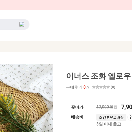
이너스 조화 옐로우 
구매후기
0
개
(0)
7,9
17,000원
ㆍ꽃마가
ㆍ배송비
조건부무료배송
3일 이내 출고