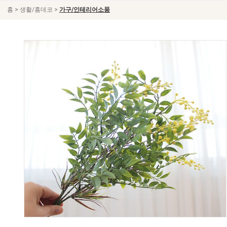
>
>
홈
생활/홈데코
가구/인테리어소품