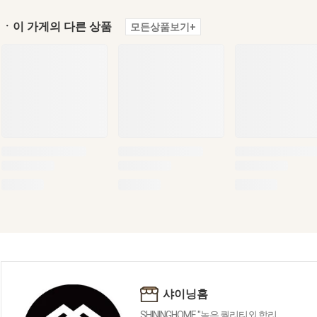
ㆍ이 가게의 다른 상품
모든상품보기+
샤이닝홈
SHININGHOME "높은 퀄리티외 합리