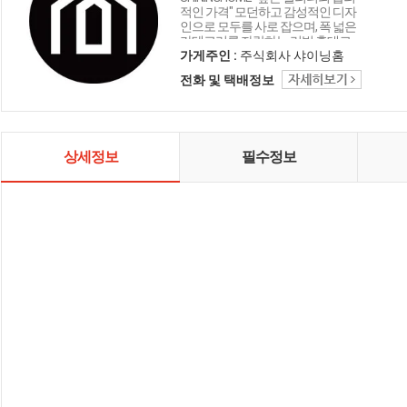
적인 가격" 모던하고 감성적인 디자
인으로 모두를 사로 잡으며, 폭 넓은
카테고리를 자랑하는 리빙 홈데코
인테리어 샤이닝홈입니다.
가게주인 :
주식회사 샤이닝홈
전화 및 택배정보
상세정보
필수정보