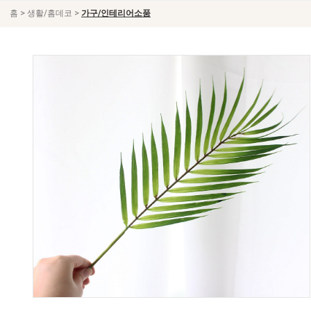
>
>
홈
생활/홈데코
가구/인테리어소품