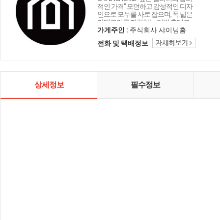
적인 가격" 모던하고 감성적인 디자
인으로 모두를 사로 잡으며, 폭 넓은
카테고리를 자랑하는 리빙 홈데코
인테리어 샤이닝홈입니다.
가게주인 :
주식회사 샤이닝홈
전화 및 택배정보
상세정보
필수정보