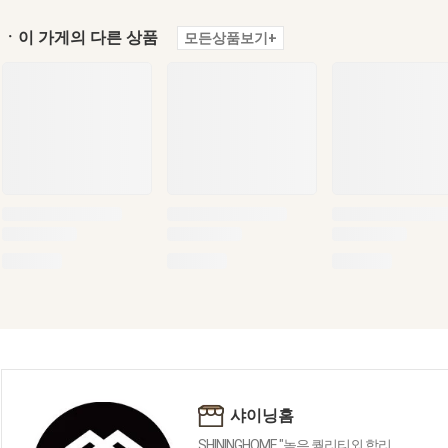
ㆍ이 가게의 다른 상품
모든상품보기+
샤이닝홈
SHININGHOME "높은 퀄리티외 합리