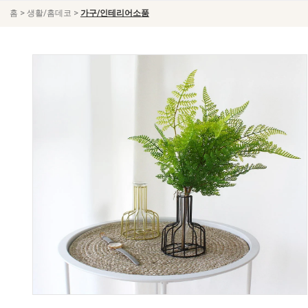
>
>
홈
생활/홈데코
가구/인테리어소품