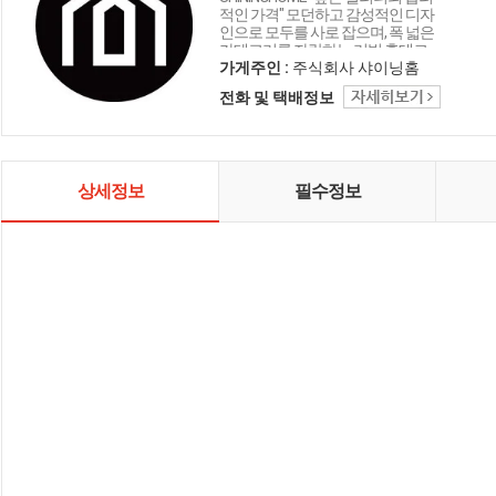
적인 가격" 모던하고 감성적인 디자
인으로 모두를 사로 잡으며, 폭 넓은
카테고리를 자랑하는 리빙 홈데코
인테리어 샤이닝홈입니다.
가게주인 :
주식회사 샤이닝홈
전화 및 택배정보
상세정보
필수정보