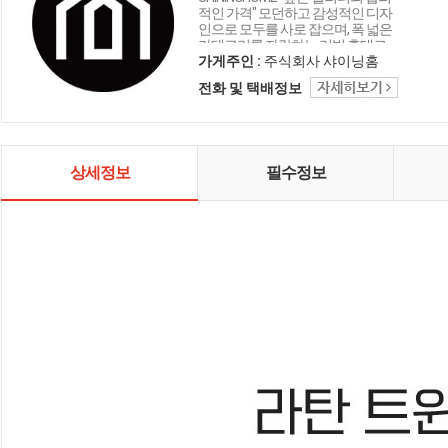
적인 가격" 모던하고 감성적인 디자
인으로 모두를 사로 잡으며, 폭 넓은
카테고리를 자랑하는 리빙 홈데코
인테리어 샤이닝홈입니다.
가게주인 :
주식회사 샤이닝홈
전화 및 택배정보
상세정보
필수정보