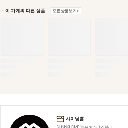
ㆍ이 가게의 다른 상품
모든상품보기+
샤이닝홈
SHININGHOME "높은 퀄리티외 합리