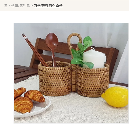
>
>
홈
생활/홈데코
가구/인테리어소품