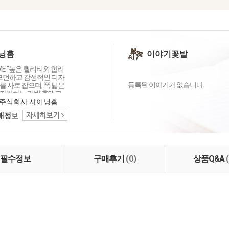
닝홈
이야기꽃밭
OME "높은 퀄리티외 합리
 모던하고 감성적인 디자
등록된 이야기가 없습니다.
 사로 잡으며, 폭 넓은
자랑하는 리빙 홈데코
이닝홈입니다.
주식회사 샤이닝홈
택배정보
필수정보
구매후기
(0)
상품Q&A