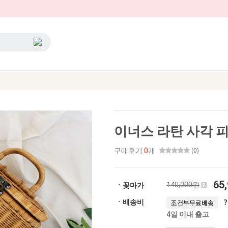
이너스 라탄 사각 
구매후기
0
개
(0)
65
140,000원
ㆍ꽃마가
ㆍ배송비
조건부무료배송
4일 이내 출고