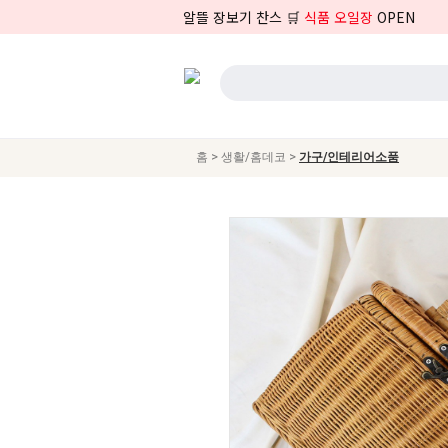
알뜰 장보기 찬스 🛒
식품 오일장
OPEN
>
>
홈
생활/홈데코
가구/인테리어소품