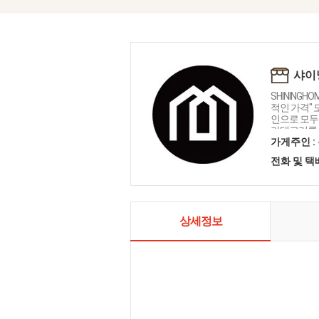
샤이
SHININGH
적인 가격"
인으로 모두를
카테고리를 
인테리어 샤
가게주인 :
전화 및 
상세정보