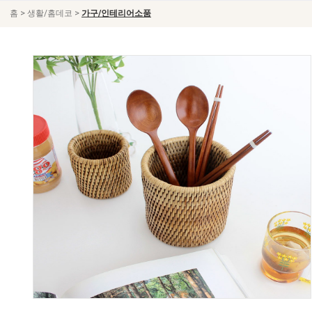
>
>
홈
생활/홈데코
가구/인테리어소품