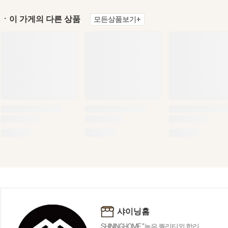
ㆍ이 가게의 다른 상품
모든상품보기+
샤이닝홈
SHININGHOME "높은 퀄리티외 합리