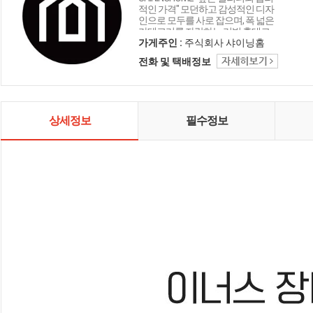
적인 가격" 모던하고 감성적인 디자
인으로 모두를 사로 잡으며, 폭 넓은
카테고리를 자랑하는 리빙 홈데코
인테리어 샤이닝홈입니다.
가게주인 :
주식회사 샤이닝홈
전화 및 택배정보
상세정보
필수정보