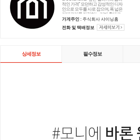
적인 가격" 모던하고 감성적인 디자
인으로 모두를 사로 잡으며, 폭 넓은
카테고리를 자랑하는 리빙 홈데코
인테리어 샤이닝홈입니다.
가게주인 :
주식회사 샤이닝홈
전화 및 택배정보
상세정보
필수정보