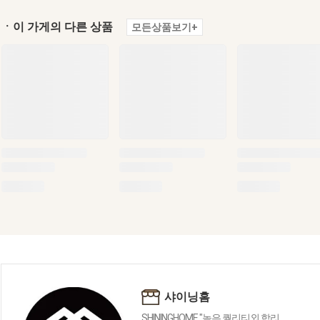
ㆍ이 가게의 다른 상품
모든상품보기+
샤이닝홈
SHININGHOME "높은 퀄리티외 합리