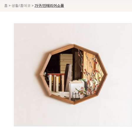
>
>
홈
생활/홈데코
가구/인테리어소품