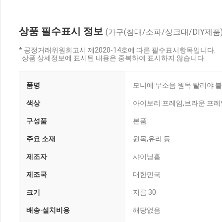
상품 필수표시 정보
(가구(침대/소파/싱크대/DIY제품)
* 공정거래위원회고시 제2020-14호에 따른 필수표시항목입니다.
상품 상세정보에 표시된 내용은 중복하여 표시하지 않습니다.
품명
모니에 무소음 원목 탈리야 
색상
아이보리 프레임,브라운 프레
구성품
본품
주요 소재
원목,유리 등
제조자
샤이닝홈
제조국
대한민국
크기
지름 30
배송·설치비용
해당없음