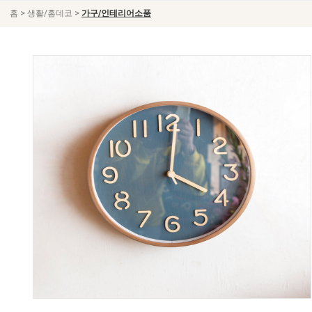
>
>
홈
생활/홈데코
가구/인테리어소품