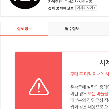
인테리어 샤이닝홈입니다.
가게주인 :
주식회사 샤이닝홈
전화 및 택배정보
상세정보
필수정보