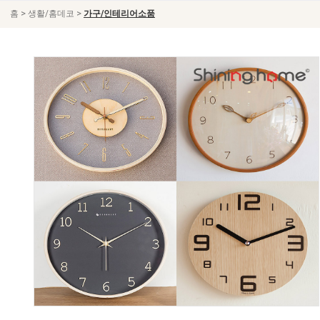
>
>
홈
생활/홈데코
가구/인테리어소품