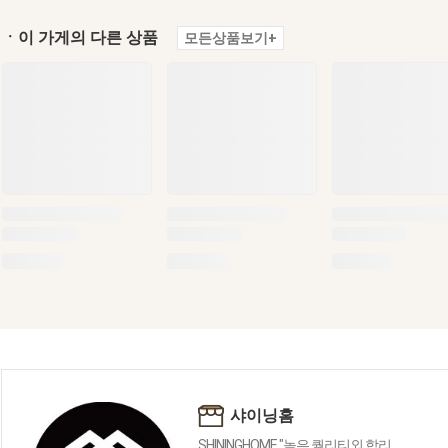
ㆍ이 가게의 다른 상품
모든상품보기+
샤이닝홈
SHININGHOME "높은 퀄리티외 합리