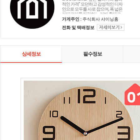
적인 가격" 모던하고 감성적인 디자
인으로 모두를 사로 잡으며, 폭 넓은
카테고리를 자랑하는 리빙 홈데코
인테리어 샤이닝홈입니다.
가게주인 :
주식회사 샤이닝홈
전화 및 택배정보
상세정보
필수정보