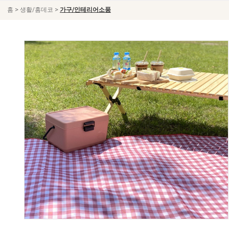
>
>
홈
생활/홈데코
가구/인테리어소품