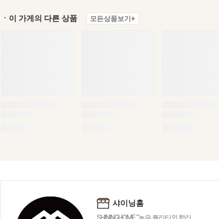
ㆍ이 가게의 다른 상품
모든상품보기+
샤이닝홈
SHININGHOME "높은 퀄리티외 합리