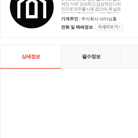
적인 가격" 모던하고 감성적인 디자
인으로 모두를 사로 잡으며, 폭 넓은
카테고리를 자랑하는 리빙 홈데코
인테리어 샤이닝홈입니다.
가게주인 :
주식회사 샤이닝홈
전화 및 택배정보
상세정보
필수정보